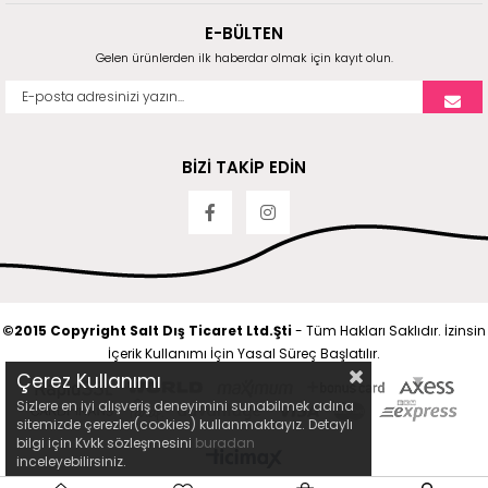
E-BÜLTEN
Gelen ürünlerden ilk haberdar olmak için kayıt olun.
BİZİ TAKİP EDİN
©2015 Copyright Salt Dış Ticaret Ltd.Şti
- Tüm Hakları Saklıdır. İzinsin
İçerik Kullanımı İçin Yasal Süreç Başlatılır.
Çerez Kullanımı
Sizlere en iyi alışveriş deneyimini sunabilmek adına
sitemizde çerezler(cookies) kullanmaktayız. Detaylı
bilgi için Kvkk sözleşmesini
buradan
inceleyebilirsiniz.