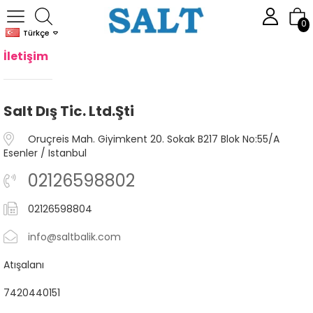
0
Türkçe
İletişim
Salt Dış Tic. Ltd.Şti
Oruçreis Mah. Giyimkent 20. Sokak B217 Blok No:55/A
Esenler / Istanbul
02126598802
02126598804
info@saltbalik.com
Atışalanı
7420440151