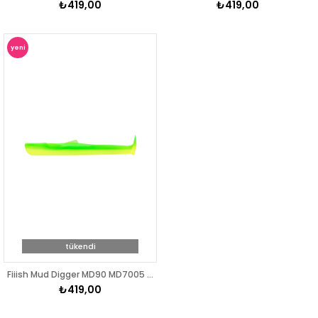
₺419,00
₺419,00
yeni
ürün
tükendi
Fiiish Mud Digger MD90 MD7005 3X Gövde Atomic Citrus
₺419,00