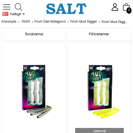
0
Türkçe
Anasayfa
FIIISH
Fiiish Özel Kategorisi
Fiiish Mud Digger
Fiiish Mud Digger Gövdeler
Sıralama
Filtreleme
tükendi