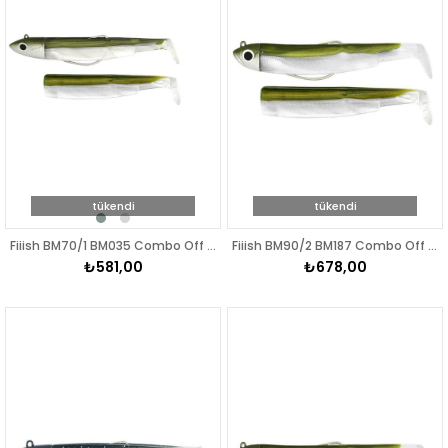
tükendi
tükendi
Fiiish BM70/1 BM035 Combo Off Shore 6gr Kaki Silikon Yem
Fiiish BM90/2 BM187 Combo Off Shore 10gr Kaki Silikon Yem
₺581,00
₺678,00