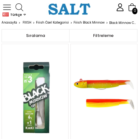
0
Türkçe
Anasayfa
FIIISH
Fiiish Özel Kategorisi
Fiiish Black Minnow
Black Minnow Combolar
Sıralama
Filtreleme