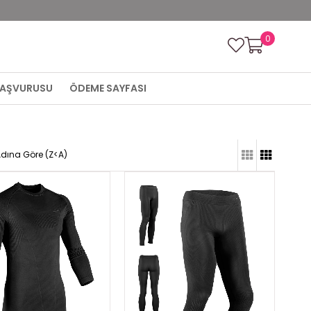
0
 BAŞVURUSU
ÖDEME SAYFASI
Adına Göre (Z<A)