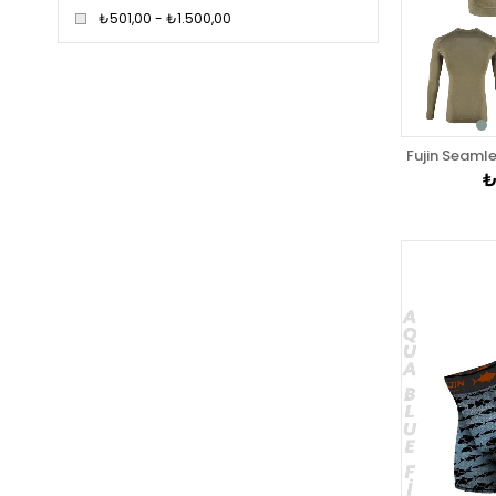
₺501,00 - ₺1.500,00
₺