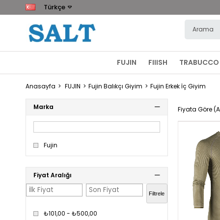
Türkçe
FUJIN
FIIISH
TRABUCCO
Anasayfa
FUJIN
Fujin Balıkçı Giyim
Fujin Erkek İç Giyim
Marka
Fiyata Göre (A
Fujin
Fiyat Aralığı
Filtrele
₺101,00 - ₺500,00