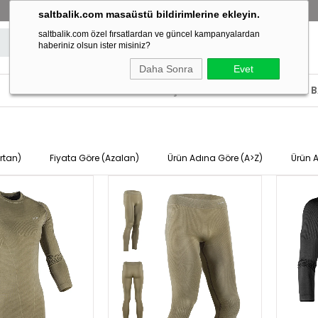
BAYİLİK BAŞVURUSU YAP!
SATIŞ NOKTALARIMIZI GÖR!
saltbalik.com masaüstü bildirimlerine ekleyin.
saltbalik.com özel fırsatlardan ve güncel kampanyalardan
haberiniz olsun ister misiniz?
Daha Sonra
Evet
ECOODA
ACCURATE
SATIŞ NOKTALARIMIZ
BAYİLİK
rtan)
Fiyata Göre (Azalan)
Ürün Adına Göre (A>Z)
Ürün 