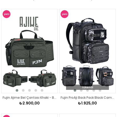
yeni
yeni
ürün
ürün
tükendi
Fujin Ajime Bel Çantası Khaki - Balıkçı Çantası
Fujin ProAji Back Pack Black Camo Balıkçı Sırt Çantası
₺2.900,00
₺1.925,00