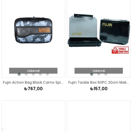
tükendi
tükendi
Fujin Action Bag Black Camo Spin & LRF Çantası
Fujin Tackle Box 60PC 20cm Maket Balık Kutusu Siyah
₺767,00
₺157,00