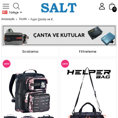
0
Türkçe
Anasayfa
FUJIN
Fujin Çanta ve Kutular
Sıralama
Filtreleme
yeni
yeni
ürün
ürün