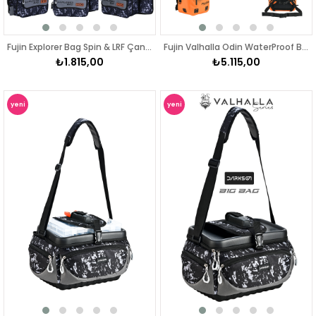
Fujin Explorer Bag Spin & LRF Çantası
Fujin Valhalla Odin WaterProof Back Pack
₺1.815,00
₺5.115,00
yeni
yeni
ürün
ürün