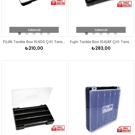
tükendi
tükendi
FUJIN Tackle Box 104DS Çift Taraflı Maket Balık Kutusu
Fujin Tackle Box 104LRF Çift Taraflı LRF Kutusu
₺210,00
₺283,00