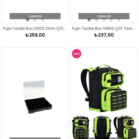
tükendi
tükendi
Fujin Tackle Box 210DS 21cm Çift Taraflı Maket Balık Kutusu
Fujin Tackle Box 145DS Çift Taraflı Maket Balık Kutusu
₺259,00
₺237,00
yeni
ürün