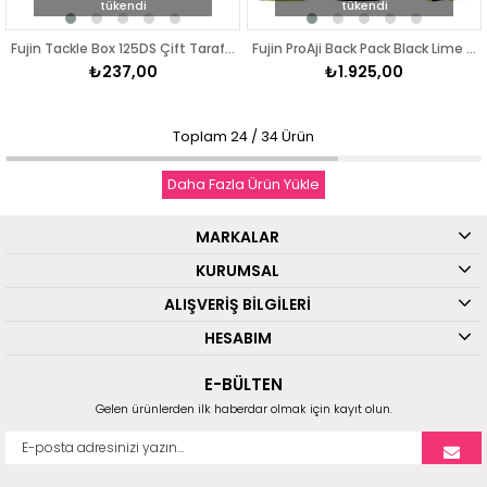
tükendi
tükendi
Fujin Tackle Box 125DS Çift Taraflı Slim Maket Balık Kutusu
Fujin ProAji Back Pack Black Lime Balıkçı Sırt Çantası
₺237,00
₺1.925,00
Toplam
24
/
34
Ürün
Daha Fazla Ürün Yükle
MARKALAR
KURUMSAL
ALIŞVERİŞ BİLGİLERİ
HESABIM
E-BÜLTEN
Gelen ürünlerden ilk haberdar olmak için kayıt olun.