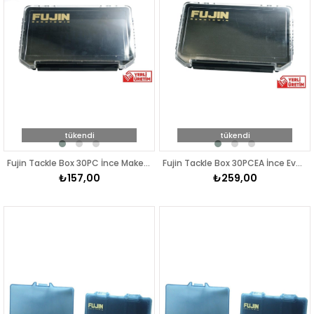
tükendi
tükendi
Fujin Tackle Box 30PC İnce Maket Balık Kutusu Siyah
Fujin Tackle Box 30PCEA İnce Evalı Maket Balık Kutusu Siyah
₺157,00
₺259,00