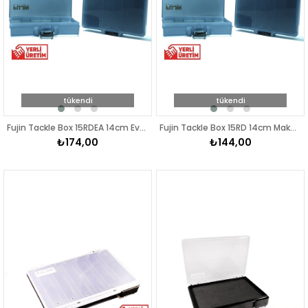
tükendi
tükendi
Fujin Tackle Box 15RDEA 14cm Evalı Jig Head Kutusu Gri
Fujin Tackle Box 15RD 14cm Maket Balık Kutusu Gri
₺174,00
₺144,00