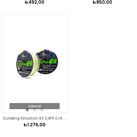
₺492,00
₺850,00
tükendi
Duraking Sinsation 8X 0,8PE 0,14mm 300mt İp Misina Multicolor
₺1.276,00