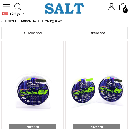
0
Türkçe
Anasayfa
DURAKING
Duraking 8 kat Örgü İpler
Sıralama
Filtreleme
tükendi
tükendi