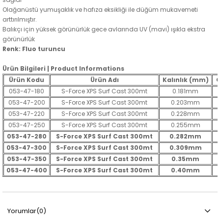
Olağanüstü yumuşaklık ve hafıza eksikliği ile düğüm mukavemeti
arttırılmıştır.
Balıkçı için yüksek görünürlük gece avlarında UV (mavi) ışıkla ekstra
görünürlük
Renk: Fluo turuncu
Ürün Bilgileri | Product Informations
Ürün Kodu
Ürün Adı
Kalınlık (mm)
Ç
053-47-180
S-Force XPS Surf Cast 300mt
0.181mm
053-47-200
S-Force XPS Surf Cast 300mt
0.203mm
053-47-220
S-Force XPS Surf Cast 300mt
0.228mm
053-47-250
S-Force XPS Surf Cast 300mt
0.255mm
053-47-280
S-Force XPS Surf Cast 300mt
0.282mm
053-47-300
S-Force XPS Surf Cast 300mt
0.309mm
053-47-350
S-Force XPS Surf Cast 300mt
0.35mm
053-47-400
S-Force XPS Surf Cast 300mt
0.40mm
Yorumlar
(0)