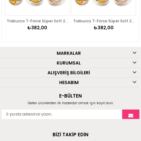
üper Soft 200mt Surf Misinası
Trabucco T-Force Süper Soft 200mt Surf Misinası
Trabucco T-Force Süper Soft 200mt Surf Misinası
₺382,00
₺382,00
MARKALAR
KURUMSAL
ALIŞVERİŞ BİLGİLERİ
HESABIM
E-BÜLTEN
Gelen ürünlerden ilk haberdar olmak için kayıt olun.
BİZİ TAKİP EDİN