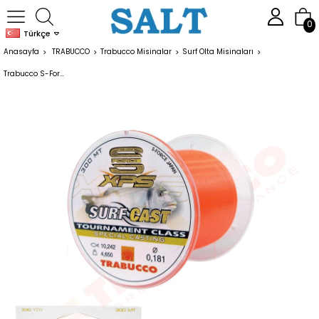
0
Türkçe
Anasayfa
TRABUCCO
Trabucco Misinalar
Surf Olta Misinaları
Trabucco S-Force XPS Surf Cast 300mt Surf Olta Misinası