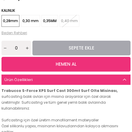
KALINLIK
0,28mm
0,30 mm
0,35MM
0,40 mm
Beden Rehberi
Ürün Özellikleri
Trabucco S-Force XPS Surf Cast 300mt Surf Olta Misinası,
surfcasting balık avları için misina arayanlar için özel olarak
üretilmiştir. Surfcasting ve tüm genel yemli balık avlarında
kullanabilirsiniz.
Surfcasting için özel üretim monofilament materyaller
Özel silikonlu yapısı, misinanın kılavuzlarından kolayca akmasını
sağlar