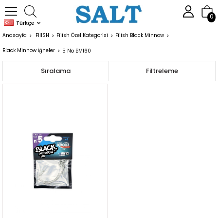
0
Türkçe
Anasayfa
FIIISH
Fiiish Özel Kategorisi
Fiiish Black Minnow
Black Minnow İğneler
5 No BM160
Sıralama
Filtreleme