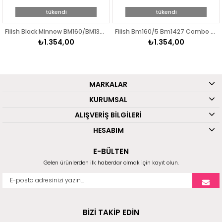
tükendi
tükendi
Fiiish Black Minnow BM160/BM1362 Combo Deep 90gr Sunset Blue Silikon Yem
Fiiish Bm160/5 Bm1427 Combo Deep 90gr Fluo Pink
₺1.354,00
₺1.354,00
MARKALAR
KURUMSAL
ALIŞVERİŞ BİLGİLERİ
HESABIM
E-BÜLTEN
Gelen ürünlerden ilk haberdar olmak için kayıt olun.
BİZİ TAKİP EDİN