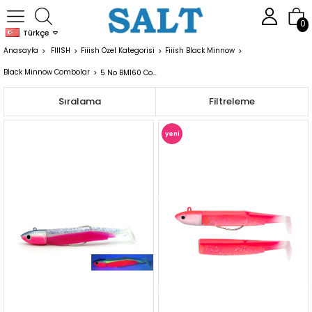
0
Türkçe
Anasayfa
FIIISH
Fiiish Özel Kategorisi
Fiiish Black Minnow
Black Minnow Combolar
5 No BM160 Combolar
Sıralama
Filtreleme
yeni
ürün