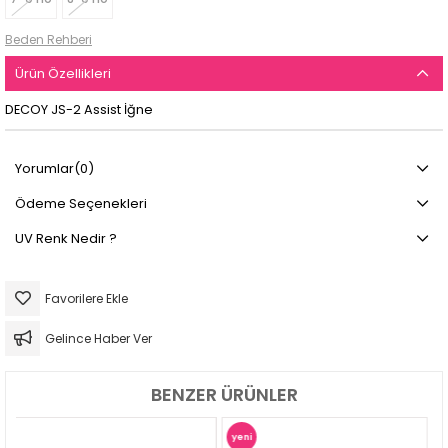
Beden Rehberi
Ürün Özellikleri
DECOY JS-2 Assist İğne
Yorumlar
(0)
Ödeme Seçenekleri
UV Renk Nedir ?
Favorilere Ekle
Gelince Haber Ver
BENZER ÜRÜNLER
yeni
yeni