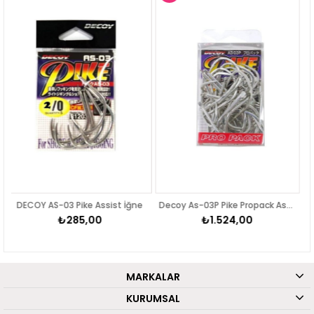
ürün
ürün
3 Pike Assist İğne
Decoy As-03P Pike Propack Assist İğnesi
₺285,00
₺1.524,00
₺31
MARKALAR
KURUMSAL