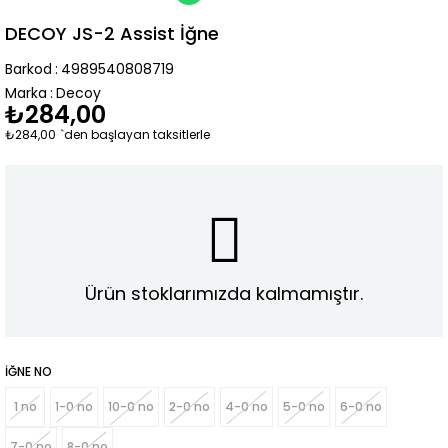
DECOY JS-2 Assist İğne
Barkod
:
4989540808719
Marka
:
Decoy
₺284,00
₺284,00
`den başlayan taksitlerle
Ürün stoklarımızda kalmamıştır.
İĞNE NO
1 no
1-0 no
10-0 no
2-0 no
4-0 no
5-0 no
6-0 no
7-0 no
8-0 no