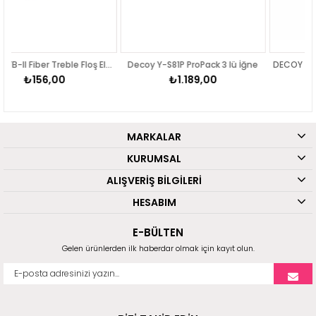
DECOY FB-II Fiber Treble Floş Elyaflı Üçlü İğne
Decoy Y-S81P ProPack 3 lü İğne
₺1.189,00
₺156,00
MARKALAR
KURUMSAL
ALIŞVERİŞ BİLGİLERİ
HESABIM
E-BÜLTEN
Gelen ürünlerden ilk haberdar olmak için kayıt olun.