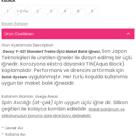
KALINLIK
1
1-0 no
2
3
4
6
8
Beden Rehberi
Ürün Özellikleri
Ürün Açıklaması
Description
Son Japon
Decoy Y-S21 Standart Treble Üçlü Maket Balık İğnesi,
Teknolojileri ile üretilen iğneler ile dizayn edilmiş bir üçlü
iğnedir. Korozyona ekstra dayanıklı TIN(Aqua Block)
kaplamalıdır. Performans ve direncini arttırmak için
uygulanmıştır. Her türlü koşulda kullanıma
Solid-System
uygun bir maket balık iğnesidir.
Kullanım Alanları
Usege Areas
Spin Avcılığı (at-çek) için uygun üçlü iğne
dir. Silikon
çeşitleri ile kolayca kombin edilebilir.
Maket balığınızın ve
silikonunuzun boyuna göre iğne boyu değişebilir.
-
Levrek Avı
-
Kofana Avı