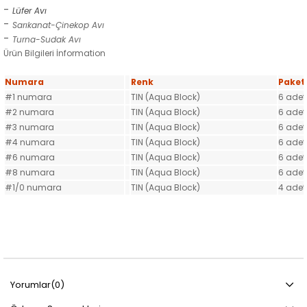
-
Lüfer Avı
-
Sarıkanat-Çinekop Avı
-
Turna-Sudak Avı
Ürün Bilgileri
İnformation
Numara
Renk
Paket 
#1 numara
TIN (Aqua Block)
6 adet
#2 numara
TIN (Aqua Block)
6 adet
#3 numara
TIN (Aqua Block)
6 adet
#4 numara
TIN (Aqua Block)
6 adet
#6 numara
TIN (Aqua Block)
6 adet
#8 numara
TIN (Aqua Block)
6 adet
#1/0 numara
TIN (Aqua Block)
4 adet
Yorumlar
(0)