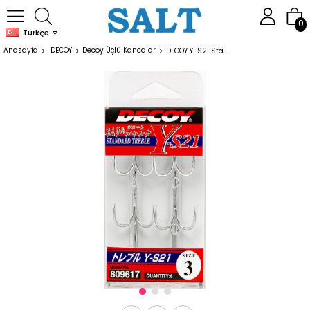
0
Türkçe
Anasayfa
DECOY
Decoy Üçlü Kancalar
DECOY Y-S21 Standart Treble Üçlü Maket Balık İğnesi