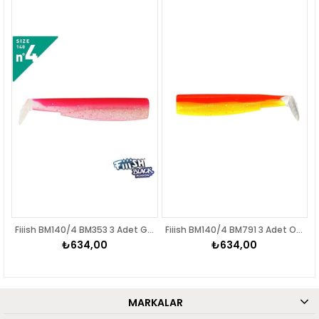
Fiiish BM140/4 BM353 3 Adet Gövde Rose Fluo Silikon Yem
Fiiish BM140/4 BM791 3 Adet Orange Jaune Silikon Yem
₺634,00
₺634,00
MARKALAR