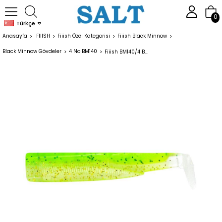
0
Türkçe
Anasayfa
FIIISH
Fiiish Özel Kategorisi
Fiiish Black Minnow
Black Minnow Gövdeler
4 No BM140
Fiiish BM140/4 BM1423 3 Adet gövde Zeste de Citron Silikon Yem