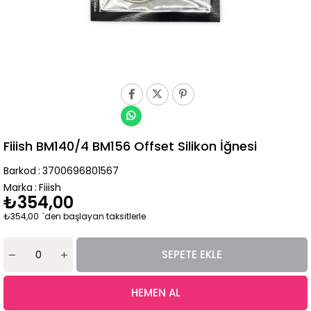
Fiiish BM140/4 BM156 Offset Silikon İğnesi
Barkod
:
3700696801567
Marka
:
Fiiish
₺354,00
₺354,00
`den başlayan taksitlerle