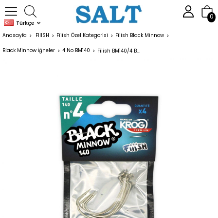
0
Türkçe
Anasayfa
FIIISH
Fiiish Özel Kategorisi
Fiiish Black Minnow
Black Minnow İğneler
4 No BM140
Fiiish BM140/4 BM156 Offset Silikon İğnesi