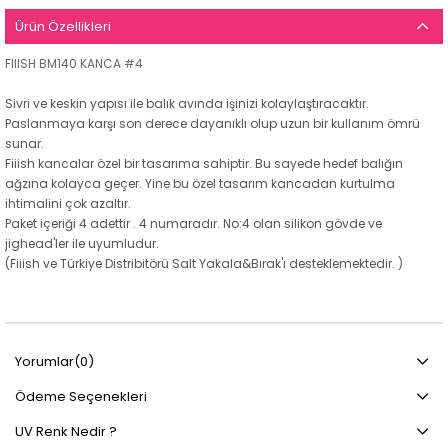
Ürün Özellikleri
FIIISH BM140 KANCA #4
Sivri ve keskin yapısı ile balık avında işinizi kolaylaştıracaktır.
Paslanmaya karşı son derece dayanıklı olup uzun bir kullanım ömrü
sunar.
Fiiish kancalar özel bir tasarıma sahiptir. Bu sayede hedef balığın
ağzına kolayca geçer. Yine bu özel tasarım kancadan kurtulma
ihtimalini çok azaltır.
Paket içeriği 4 adettir . 4 numaradır. No:4 olan silikon gövde ve
jighead'ler ile uyumludur.
(Fiiish ve Türkiye Distribitörü Salt Yakala&Bırak'ı desteklemektedir. )
Yorumlar
(0)
Ödeme Seçenekleri
UV Renk Nedir ?