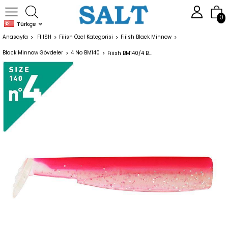
0
Türkçe
Anasayfa
FIIISH
Fiiish Özel Kategorisi
Fiiish Black Minnow
Black Minnow Gövdeler
4 No BM140
Fiiish BM140/4 BM353 3 Adet Gövde Rose Fluo Silikon Yem