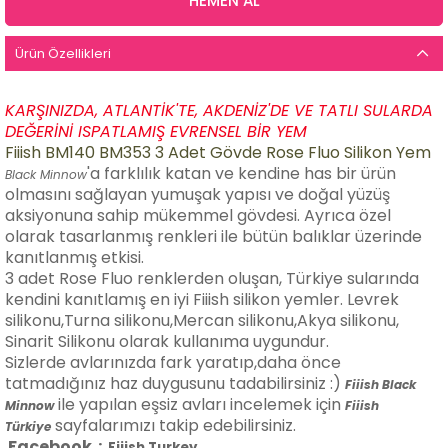
Ürün Özellikleri
KARŞINIZDA, ATLANTİK'TE, AKDENİZ'DE VE TATLI SULARDA
DEĞERİNİ ISPATLAMIŞ EVRENSEL BİR YEM
Fiiish BM140 BM353 3 Adet Gövde Rose Fluo Silikon Yem
'a farklılık katan ve kendine has bir ürün
Black Minnow
olmasını sağlayan yumuşak yapısı ve doğal yüzüş
aksiyonuna sahip mükemmel gövdesi. Ayrıca özel
olarak tasarlanmış renkleri ile bütün balıklar üzerinde
kanıtlanmış etkisi.
3 adet Rose Fluo renklerden oluşan, Türkiye sularında
kendini kanıtlamış en iyi Fiiish silikon yemler. Levrek
silikonu,Turna silikonu,Mercan silikonu,Akya silikonu,
Sinarit Silikonu olarak kullanıma uygundur.
Sizlerde avlarınızda fark yaratıp,daha önce
tatmadığınız haz duygusunu tadabilirsiniz :)
Fiiish Black
ile yapılan eşsiz avları incelemek için
Minnow
Fiiish
sayfalarımızı takip edebilirsiniz.
Türkiye
Facebook :
Fiiish Turkey