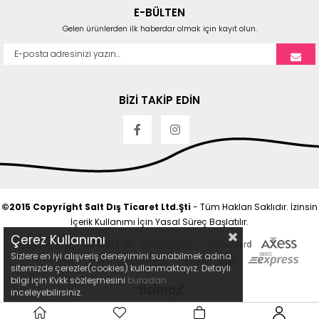
E-BÜLTEN
Gelen ürünlerden ilk haberdar olmak için kayıt olun.
BİZİ TAKİP EDİN
©2015 Copyright Salt Dış Ticaret Ltd.Şti
- Tüm Hakları Saklıdır. İzinsin
İçerik Kullanımı İçin Yasal Süreç Başlatılır.
Çerez Kullanımı
Sizlere en iyi alışveriş deneyimini sunabilmek adına
sitemizde çerezler(cookies) kullanmaktayız. Detaylı
bilgi için Kvkk sözleşmesini
buradan
inceleyebilirsiniz.