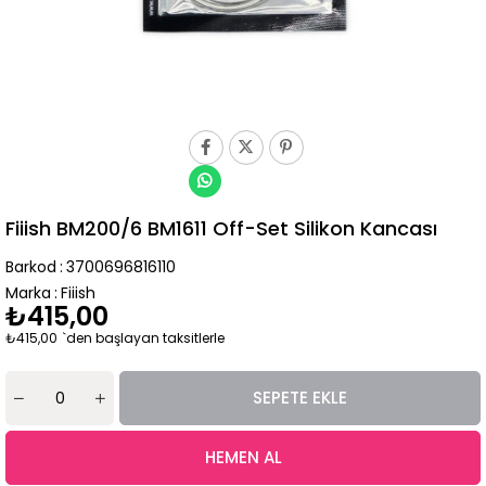
Fiiish BM200/6 BM1611 Off-Set Silikon Kancası
Barkod
:
3700696816110
Marka
:
Fiiish
₺415,00
₺415,00
`den başlayan taksitlerle