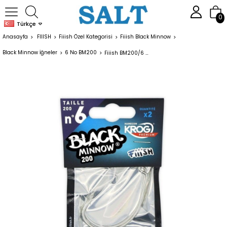
0
Türkçe
Anasayfa
FIIISH
Fiiish Özel Kategorisi
Fiiish Black Minnow
Black Minnow İğneler
6 No BM200
Fiiish BM200/6 BM1611 Off-Set Silikon Kancası