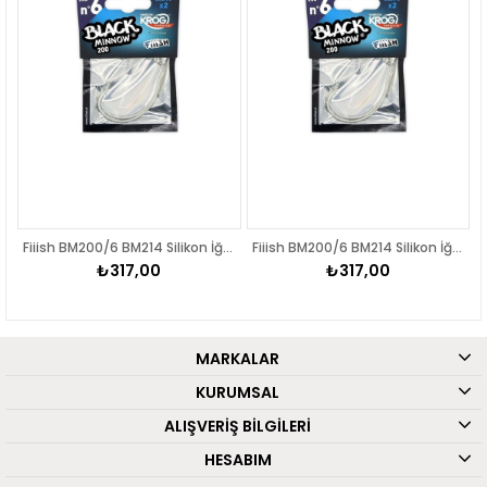
Silikon İğnesi
Fiiish BM200/6 BM214 Silikon İğnesi
Fiiish BM200/6 BM214 Silikon İğnesi
₺317,00
₺317,00
MARKALAR
KURUMSAL
ALIŞVERİŞ BİLGİLERİ
HESABIM