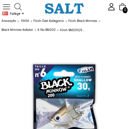
0
Türkçe
Anasayfa
FIIISH
Fiiish Özel Kategorisi
Fiiish Black Minnow
Black Minnow Kafalar
6 No BM200
Fiiish BM200/6 BM344 Shallow 30gr Kaki Jig Head