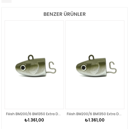
BENZER ÜRÜNLER
ead
Fiiish BM200/6 BM1350 Extra Deep 240gr Jighead
Fiiish BM200/6 BM1350 Extra Deep 240gr Jighead
₺1.361,00
₺1.361,00