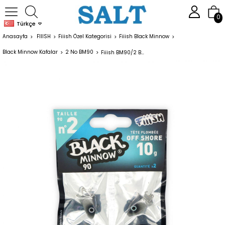
0
Türkçe
Anasayfa
FIIISH
Fiiish Özel Kategorisi
Fiiish Black Minnow
Black Minnow Kafalar
2 No BM90
Fiiish BM90/2 BM024 Off Shore 10gr Blue Jig Head