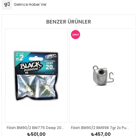
Gelince Haber Ver
BENZER ÜRÜNLER
yeni
ürün
Fiiish BM90/2 BM775 Deep 20gr Kaki Jig Head
Fiiish BM90/2 BM998 7gr 2x Pug Head
₺501,00
₺457,00
₺45