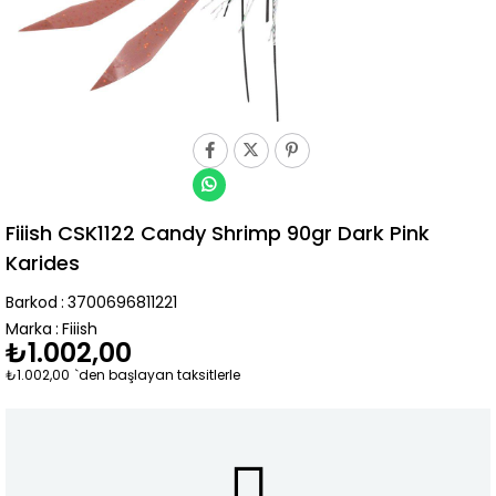
Fiiish CSK1122 Candy Shrimp 90gr Dark Pink
Karides
Barkod
:
3700696811221
Marka
:
Fiiish
₺1.002,00
₺1.002,00
`den başlayan taksitlerle