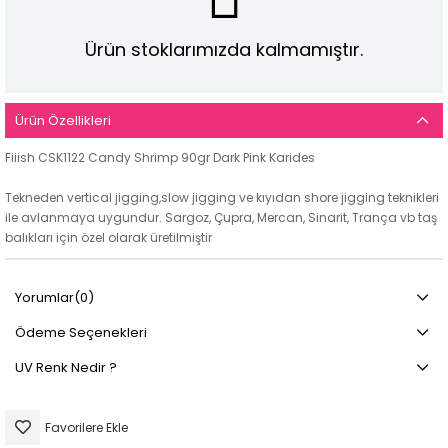
Ürün stoklarımızda kalmamıştır.
Ürün Özellikleri
Fiiish CSK1122 Candy Shrimp 90gr Dark Pink Karides
Tekneden vertical jigging,slow jigging ve kıyıdan shore jigging teknikleri
ile avlanmaya uygundur. Sargoz, Çupra, Mercan, Sinarit, Trança vb taş
balıkları için özel olarak üretilmiştir
Yorumlar
(0)
Ödeme Seçenekleri
UV Renk Nedir ?
Favorilere Ekle