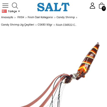
0
Türkçe
Anasayfa
FIIISH
Fiiish Özel Kategorisi
Candy Shrimp
Candy Shrimp Jig Çeşitleri
CSK83 90gr
Fiiish CSK1122 Candy Shrimp 90gr Dark Pink Karides