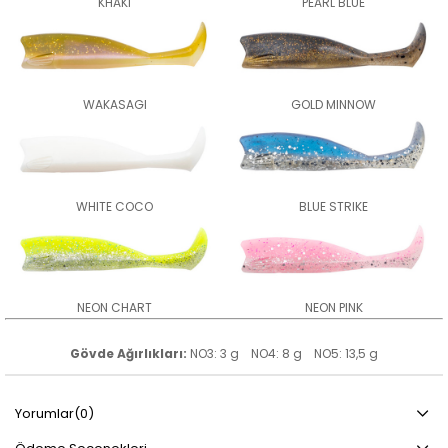
KHAKI
PEARL BLUE
WAKASAGI
GOLD MINNOW
WHITE COCO
BLUE STRIKE
NEON CHART
NEON PINK
Gövde Ağırlıkları:
NO3: 3 g NO4: 8 g NO5: 13,5 g
Yorumlar
(0)