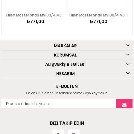
Fiiish Master Shad MS100/4 MS4516 Combo Light 8gr Wakasagi
Fiiish Master Shad MS100/4 MS4518 Combo Medium 15gr Khaki
1,00
₺771,00
₺771,0
MARKALAR
KURUMSAL
ALIŞVERİŞ BİLGİLERİ
HESABIM
E-BÜLTEN
Gelen ürünlerden ilk haberdar olmak için kayıt olun.
BİZİ TAKİP EDİN