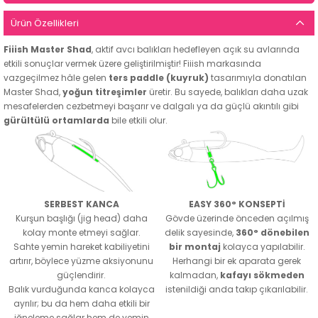
Ürün Özellikleri
Fiiish Master Shad
, aktif avcı balıkları hedefleyen açık su avlarında
etkili sonuçlar vermek üzere geliştirilmiştir! Fiiish markasında
vazgeçilmez hâle gelen
ters paddle (kuyruk)
tasarımıyla donatılan
Master Shad,
yoğun titreşimler
üretir. Bu sayede, balıkları daha uzak
mesafelerden cezbetmeyi başarır ve dalgalı ya da güçlü akıntılı gibi
gürültülü ortamlarda
bile etkili olur.
SERBEST KANCA
EASY 360° KONSEPTİ
Kurşun başlığı (jig head) daha
Gövde üzerinde önceden açılmış
kolay monte etmeyi sağlar.
delik sayesinde,
360° dönebilen
Sahte yemin hareket kabiliyetini
bir montaj
kolayca yapılabilir.
artırır, böylece yüzme aksiyonunu
Herhangi bir ek aparata gerek
güçlendirir.
kalmadan,
kafayı sökmeden
Balık vurduğunda kanca kolayca
istenildiği anda takıp çıkarılabilir.
ayrılır; bu da hem daha etkili bir
iğneleme sağlar hem de yemin