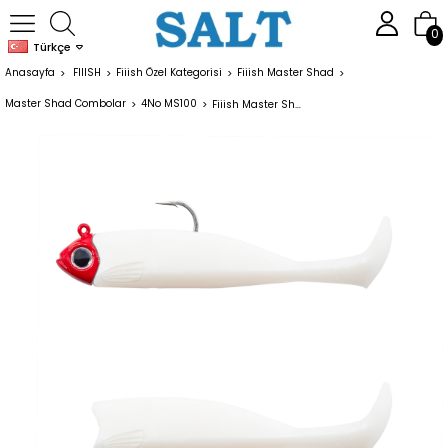
0
Türkçe
Anasayfa
FIIISH
Fiiish Özel Kategorisi
Fiiish Master Shad
Master Shad Combolar
4No MS100
Fiiish Master Shad MS100/4 MS4517 Combo Light 8gr W.Coco Redhead