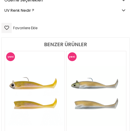
Ödeme Seçenekleri
UV Renk Nedir ?
Favorilere Ekle
BENZER ÜRÜNLER
yeni
yeni
ürün
ürün