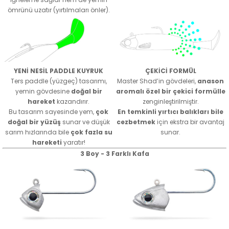
ömrünü uzatır (yırtılmaları önler).
YENİ NESİL PADDLE KUYRUK
ÇEKİCİ FORMÜL
Ters paddle (yüzgeç) tasarımı,
Master Shad’in gövdeleri,
anason
yemin gövdesine
doğal bir
aromalı özel bir çekici formülle
hareket
kazandırır.
zenginleştirilmiştir.
Bu tasarım sayesinde yem,
çok
En temkinli yırtıcı balıkları bile
doğal bir yüzüş
sunar ve düşük
cezbetmek
için ekstra bir avantaj
sarım hızlarında bile
çok fazla su
sunar.
hareketi
yaratır!
3 Boy - 3 Farklı Kafa