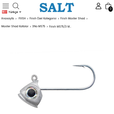
0
Türkçe
Anasayfa
FIIISH
Fiiish Özel Kategorisi
Fiiish Master Shad
Master Shad Kafalar
3No MS75
Fiiish MS75/3 MS4508 2x Head Light 3gr Raw Material