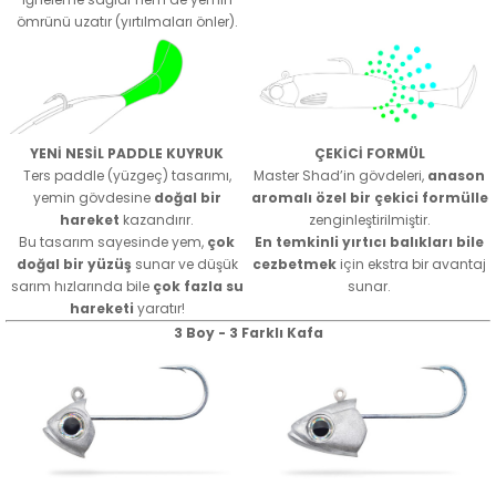
ömrünü uzatır (yırtılmaları önler).
YENİ NESİL PADDLE KUYRUK
ÇEKİCİ FORMÜL
Ters paddle (yüzgeç) tasarımı,
Master Shad’in gövdeleri,
anason
yemin gövdesine
doğal bir
aromalı özel bir çekici formülle
hareket
kazandırır.
zenginleştirilmiştir.
Bu tasarım sayesinde yem,
çok
En temkinli yırtıcı balıkları bile
doğal bir yüzüş
sunar ve düşük
cezbetmek
için ekstra bir avantaj
sarım hızlarında bile
çok fazla su
sunar.
hareketi
yaratır!
3 Boy - 3 Farklı Kafa