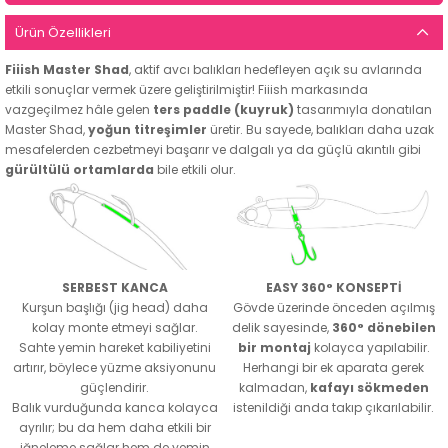
Ürün Özellikleri
Fiiish Master Shad
, aktif avcı balıkları hedefleyen açık su avlarında
etkili sonuçlar vermek üzere geliştirilmiştir! Fiiish markasında
vazgeçilmez hâle gelen
ters paddle (kuyruk)
tasarımıyla donatılan
Master Shad,
yoğun titreşimler
üretir. Bu sayede, balıkları daha uzak
mesafelerden cezbetmeyi başarır ve dalgalı ya da güçlü akıntılı gibi
gürültülü ortamlarda
bile etkili olur.
SERBEST KANCA
EASY 360° KONSEPTİ
Kurşun başlığı (jig head) daha
Gövde üzerinde önceden açılmış
kolay monte etmeyi sağlar.
delik sayesinde,
360° dönebilen
Sahte yemin hareket kabiliyetini
bir montaj
kolayca yapılabilir.
artırır, böylece yüzme aksiyonunu
Herhangi bir ek aparata gerek
güçlendirir.
kalmadan,
kafayı sökmeden
Balık vurduğunda kanca kolayca
istenildiği anda takıp çıkarılabilir.
ayrılır; bu da hem daha etkili bir
iğneleme sağlar hem de yemin