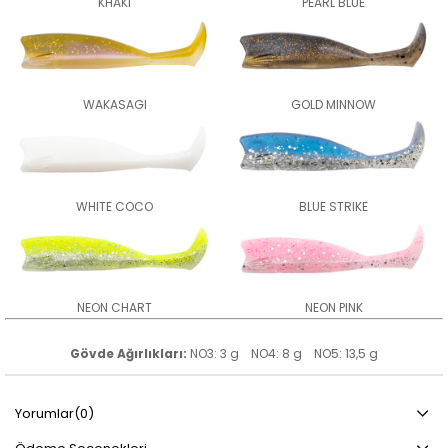
KHAKI
PEARL BLUE
WAKASAGI
GOLD MINNOW
WHITE COCO
BLUE STRIKE
NEON CHART
NEON PINK
Gövde Ağırlıkları:
NO3: 3 g NO4: 8 g NO5: 13,5 g
Yorumlar
(0)