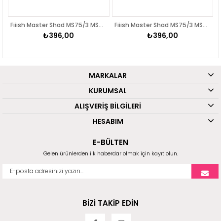
Fiiish Master Shad MS75/3 MS4509 2x Head Light 6gr Raw Material
Fiiish Master Shad MS75/3 MS4509 2x Head Light 6gr Raw Material
₺396,00
₺396,00
MARKALAR
KURUMSAL
ALIŞVERİŞ BİLGİLERİ
HESABIM
E-BÜLTEN
Gelen ürünlerden ilk haberdar olmak için kayıt olun.
BİZİ TAKİP EDİN