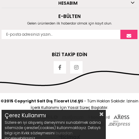
HESABIM
E-BÜLTEN
Gelen ürünlerden ilk haberdar olmak için kayıt olun.
BİZİ TAKİP EDİN
©2015 Copyright Salt Dış Ticaret Ltd.Şti
- Tüm Hakları Saklıdır. İzinsin
İçerik Kullanımı İçin Yasal Süreç Başlatılır.
Çerez Kullanımı
Sizlere en iyi alışveriş deneyimini sunabilmek adına
sitemizde çerezler(cookies) kullanmaktayız. Detaylı
bilgi için Kvkk sözleşmesini
buradan
inceleyebilirsiniz.