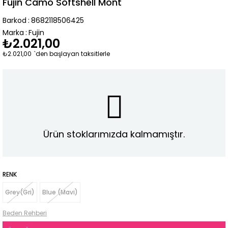
Fujin Camo Softshell Mont
Barkod
:
8682118506425
Marka
:
Fujin
₺2.021,00
₺2.021,00
`den başlayan taksitlerle
Ürün stoklarımızda kalmamıştır.
RENK
Grey(Gri)
Blue (Mavi)
Beden Rehberi