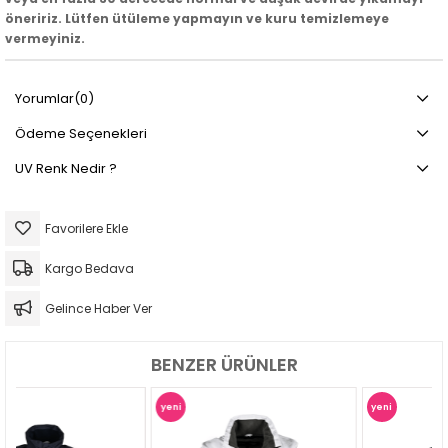
öneririz. Lütfen ütüleme yapmayın ve kuru temizlemeye
vermeyiniz.
Yorumlar
(0)
Ödeme Seçenekleri
UV Renk Nedir ?
Favorilere Ekle
Kargo Bedava
Gelince Haber Ver
BENZER ÜRÜNLER
yeni
yeni
ürün
ürün