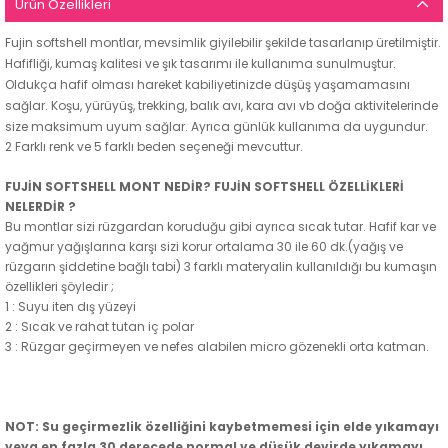
Ürün Özellikleri
Fujin softshell montlar, mevsimlik giyilebilir şekilde tasarlanıp üretilmiştir.
Hafifliği, kumaş kalitesi ve şık tasarımı ile kullanıma sunulmuştur.
Oldukça hafif olması hareket kabiliyetinizde düşüş yaşamamasını
sağlar. Koşu, yürüyüş, trekking, balık avı, kara avı vb doğa aktivitelerinde
size maksimum uyum sağlar. Ayrıca günlük kullanıma da uygundur.
2 Farklı renk ve 5 farklı beden seçeneği mevcuttur.
FUJİN SOFTSHELL MONT NEDİR? FUJİN SOFTSHELL ÖZELLİKLERİ
NELERDİR ?
Bu montlar sizi rüzgardan koruduğu gibi ayrıca sıcak tutar. Hafif kar ve
yağmur yağışlarına karşı sizi korur ortalama 30 ile 60 dk.(yağış ve
rüzgarın şiddetine bağlı tabi) 3 farklı materyalin kullanıldığı bu kumaşın
özellikleri şöyledir ;
1 : Suyu iten dış yüzeyi
2 : Sıcak ve rahat tutan iç polar
3 : Rüzgar geçirmeyen ve nefes alabilen micro gözenekli orta katman.
NOT: Su geçirmezlik özelliğini kaybetmemesi için elde yıkamayı
veya en fazla 30 derecede normal ve düşük devirde yıkamayı