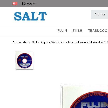
Türkçe
FUJIN
FIIISH
TRABUCCO
Anasayfa
FUJIN
İp ve Misinalar
Monofilament Misinalar