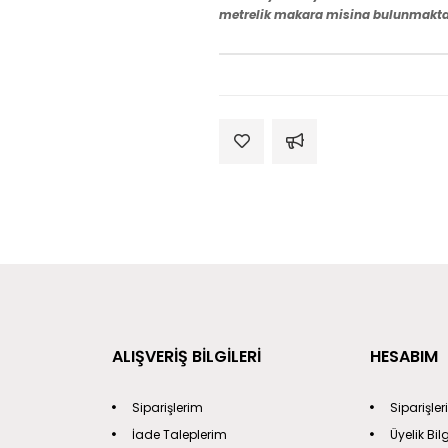
metrelik makara misina bulunmakta
ALIŞVERİŞ BİLGİLERİ
HESABIM
Siparişlerim
Siparişle
İade Taleplerim
Üyelik Bil