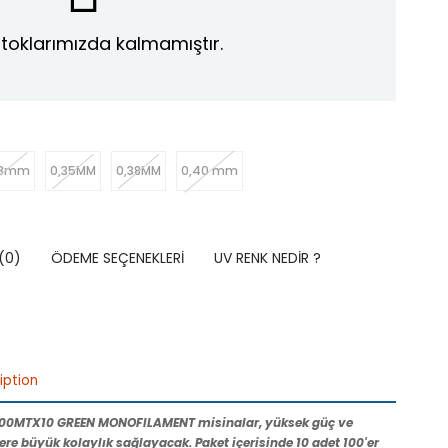
toklarımızda kalmamıştır.
33mm
0,35MM
0,38MM
0,40 mm
(0)
ÖDEME SEÇENEKLERI
UV RENK NEDIR ?
iption
00MTX10 GREEN MONOFILAMENT misinalar
, yüksek güç ve
lere büyük kolaylık sağlayacak. Paket içerisinde 10 adet 100'er