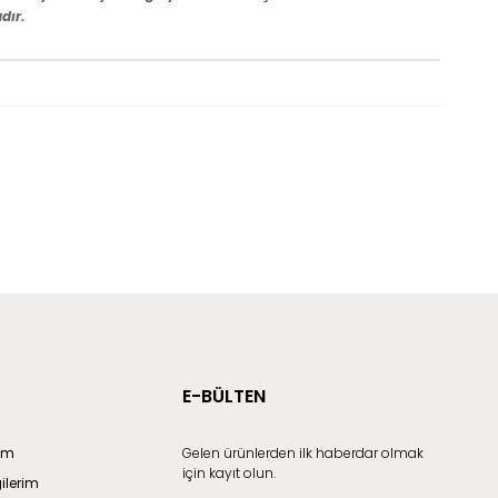
dır.
E-BÜLTEN
rim
Gelen ürünlerden ilk haberdar olmak
için kayıt olun.
gilerim