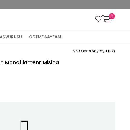
0
 BAŞVURUSU
ÖDEME SAYFASI
< < Önceki Sayfaya Dön
en Monofilament Misina