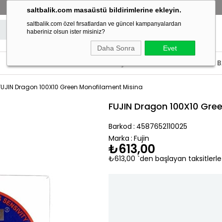
BAYİLİK BAŞVURUSU YAP!
SATIŞ NOKTALARIMIZI GÖR!
saltbalik.com masaüstü bildirimlerine ekleyin.
saltbalik.com özel fırsatlardan ve güncel kampanyalardan
haberiniz olsun ister misiniz?
Daha Sonra
Evet
ECOODA
ACCURATE
SATIŞ NOKTALARIMIZ
BAYİLİK
FUJIN Dragon 100X10 Green Monofilament Misina
FUJIN Dragon 100X10 Gre
Barkod
:
4587652110025
Marka
:
Fujin
₺613,00
₺613,00
`den başlayan taksitlerle