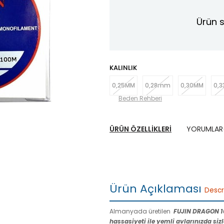
Ürün s
KALINLIK
0,25MM
0,28mm
0,30MM
0,
Beden Rehberi
ÜRÜN ÖZELLIKLERI
YORUMLAR
Ürün Açıklaması
Descr
Almanyada üretilen
FUJIN DRAGON 1
hassasiyeti ile yemli avlarınızda siz