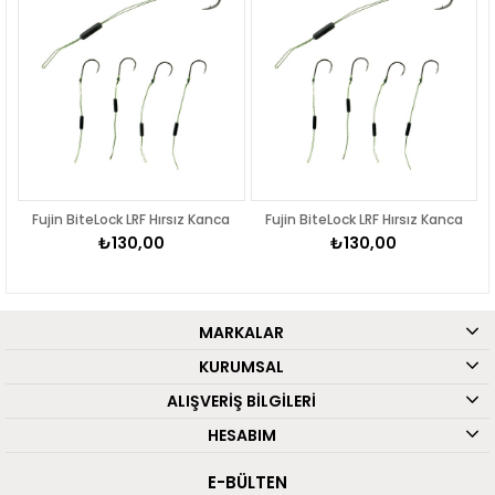
Fujin BiteLock LRF Hırsız Kanca
Fujin BiteLock LRF Hırsız Kanca
₺130,00
₺130,00
MARKALAR
KURUMSAL
ALIŞVERİŞ BİLGİLERİ
HESABIM
E-BÜLTEN