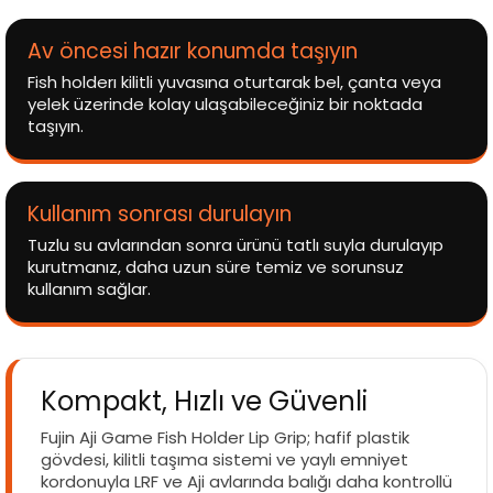
Av öncesi hazır konumda taşıyın
Fish holderı kilitli yuvasına oturtarak bel, çanta veya
yelek üzerinde kolay ulaşabileceğiniz bir noktada
taşıyın.
Kullanım sonrası durulayın
Tuzlu su avlarından sonra ürünü tatlı suyla durulayıp
kurutmanız, daha uzun süre temiz ve sorunsuz
kullanım sağlar.
Kompakt, Hızlı ve Güvenli
Fujin Aji Game Fish Holder Lip Grip; hafif plastik
gövdesi, kilitli taşıma sistemi ve yaylı emniyet
kordonuyla LRF ve Aji avlarında balığı daha kontrollü