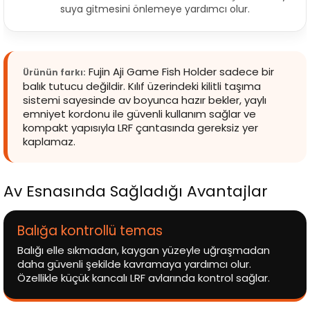
suya gitmesini önlemeye yardımcı olur.
Fujin Aji Game Fish Holder sadece bir
Ürünün farkı:
balık tutucu değildir. Kılıf üzerindeki kilitli taşıma
sistemi sayesinde av boyunca hazır bekler, yaylı
emniyet kordonu ile güvenli kullanım sağlar ve
kompakt yapısıyla LRF çantasında gereksiz yer
kaplamaz.
Av Esnasında Sağladığı Avantajlar
Balığa kontrollü temas
Balığı elle sıkmadan, kaygan yüzeyle uğraşmadan
daha güvenli şekilde kavramaya yardımcı olur.
Özellikle küçük kancalı LRF avlarında kontrol sağlar.