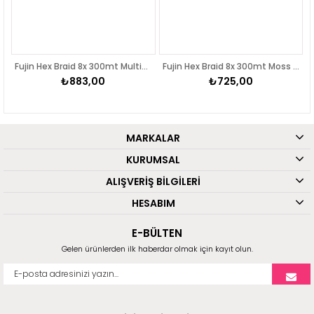
Fujin Hex Braid 8x 300mt Multicolor PE İp Misina
Fujin Hex Braid 8x 300mt Moss Green PE İp Misina
₺883,00
₺725,00
MARKALAR
KURUMSAL
ALIŞVERİŞ BİLGİLERİ
HESABIM
E-BÜLTEN
Gelen ürünlerden ilk haberdar olmak için kayıt olun.