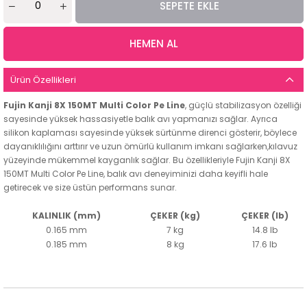
Ürün Özellikleri
Fujin Kanji 8X 150MT Multi Color Pe Line
, güçlü stabilizasyon özelliği
sayesinde yüksek hassasiyetle balık avı yapmanızı sağlar. Ayrıca
silikon kaplaması sayesinde yüksek sürtünme direnci gösterir, böylece
dayanıklılığını arttırır ve uzun ömürlü kullanım imkanı sağlarken,kılavuz
yüzeyinde mükemmel kayganlık sağlar. Bu özellikleriyle Fujin Kanji 8X
150MT Multi Color Pe Line, balık avı deneyiminizi daha keyifli hale
getirecek ve size üstün performans sunar.
KALINLIK (mm)
ÇEKER (kg)
ÇEKER (lb)
0.165 mm
7 kg
14.8 lb
0.185 mm
8 kg
17.6 lb