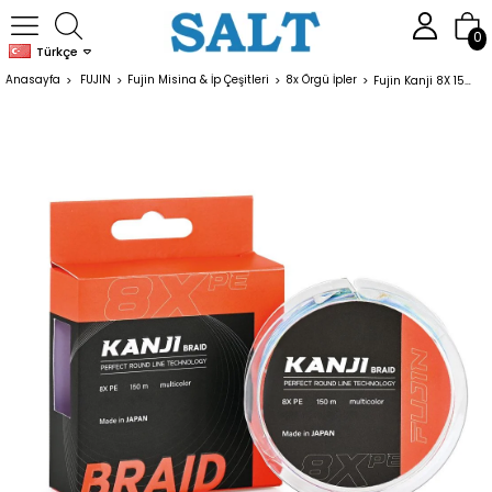
0
Türkçe
Anasayfa
FUJIN
Fujin Misina & İp Çeşitleri
8x Örgü İpler
Fujin Kanji 8X 150MT Multi Color Pe Line