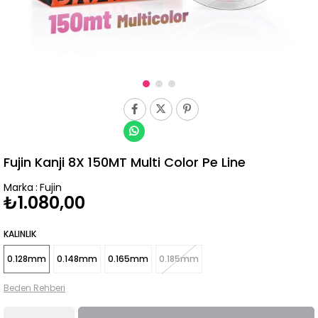
Fujin Kanji 8X 150MT Multi Color Pe Line
Marka
:
Fujin
₺1.080,00
KALINLIK
0.128mm
0.148mm
0.165mm
0.185mm
Beden Rehberi