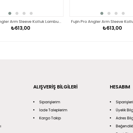
Fujin Pro Angler Arm Sleeve Kolluk Lambuka Navy
₺613,00
₺613,00
ALIŞVERİŞ BİLGİLERİ
HESABIM
Siparişlerim
Siparişle
İade Taleplerim
Üyelik Bil
Kargo Takip
Adres Bil
ı
Beğendik