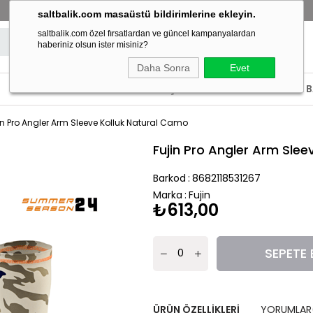
BAYİLİK BAŞVURUSU YAP!
SATIŞ NOKTALARIMIZI GÖR!
saltbalik.com masaüstü bildirimlerine ekleyin.
saltbalik.com özel fırsatlardan ve güncel kampanyalardan
haberiniz olsun ister misiniz?
Daha Sonra
Evet
ECOODA
ACCURATE
SATIŞ NOKTALARIMIZ
BAYİLİK
in Pro Angler Arm Sleeve Kolluk Natural Camo
Fujin Pro Angler Arm Sle
Barkod
:
8682118531267
Marka
:
Fujin
₺613,00
ÜRÜN ÖZELLIKLERI
YORUMLAR