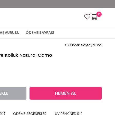
0
 BAŞVURUSU
ÖDEME SAYFASI
< < Önceki Sayfaya Dön
eve Kolluk Natural Camo
(0)
ÖDEME SEÇENEKLERI
UV RENK NEDIR ?