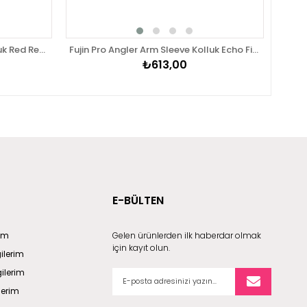
Fujin Pro Angler Arm Sleeve Kolluk Red Reef
Fujin Pro Angler Arm Sleeve Kolluk Echo Fish
Fuji
₺613,00
E-BÜLTEN
rim
Gelen ürünlerden ilk haberdar olmak
için kayıt olun.
gilerim
gilerim
lerim