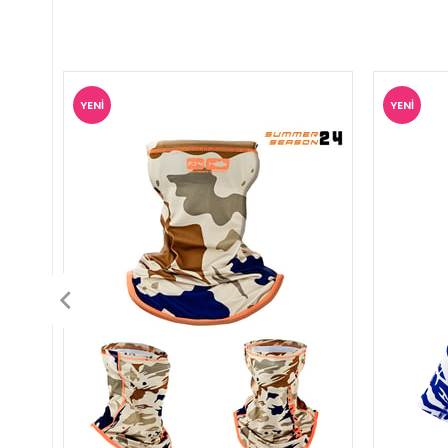
YENI
YENI
ÜRÜN
ÜRÜN