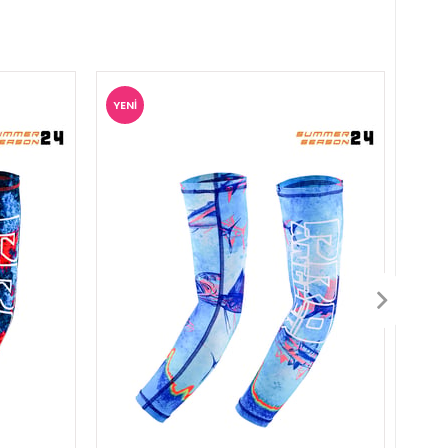
YENI
YENI
ÜRÜN
ÜRÜ