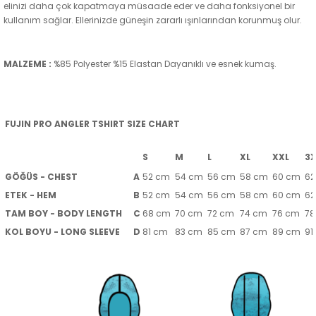
elinizi daha çok kapatmaya müsaade eder ve daha fonksiyonel bir
kullanım sağlar. Ellerinizde güneşin zararlı ışınlarından korunmuş olur.
MALZEME :
%85 Polyester %15 Elastan Dayanıklı ve esnek kumaş.
FUJIN PRO ANGLER TSHIRT SIZE CHART
S
M
L
XL
XXL
3X
GÖĞÜS - CHEST
A
52 cm
54 cm
56 cm
58 cm
60 cm
62
ETEK - HEM
B
52 cm
54 cm
56 cm
58 cm
60 cm
62
TAM BOY - BODY LENGTH
C
68 cm
70 cm
72 cm
74 cm
76 cm
78
KOL BOYU - LONG SLEEVE
D
81 cm
83 cm
85 cm
87 cm
89 cm
91