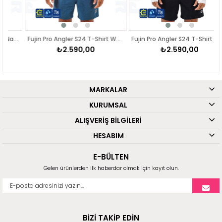
t Narural Camo
Fujin Pro Angler S24 T-Shirt Water Camo
Fujin Pro Angler S24 T-Shirt Green Ocean
₺2.590,00
₺2.590,00
MARKALAR
KURUMSAL
ALIŞVERİŞ BİLGİLERİ
HESABIM
E-BÜLTEN
Gelen ürünlerden ilk haberdar olmak için kayıt olun.
BİZİ TAKİP EDİN