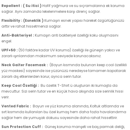
Repellent :
( Su itici )
Hafif yağmura ve su sıçramalarına ek koruma
sağlar. Aynı zamanda lekelenmelere karşı direnç sağlar.
Flexibility :
(
Esneklik )
Kumaşın esnek yapısı hareket özgürlüğünüzü
arttır ve rahat hissetmenizi sağlar.
Anti-Bakteriyel :
Kumaşın anti bakteriyel özelliği koku oluşmasını
engel.
UPF+50
:
(50 faktöre kadar UV koruma) özelliği ile güneşin yakıcı ve
zararlı ışınlarından maksimum seviyede korunacaksınız.
Neck Gaiter Facemask :
(Boyun kısmında bulunan keep cool özellikli
yüz maskesi) sayesinde ise yüzünüzü neredeyse tamamen kapatarak
zararlı dış etkenlerden korur, ayrıca serin tutar.
Keep Cool Özelliği :
Bu özellik T-Shirt ü oluşturan iki kumaşta da
mevcuttur. Sizi serin tutar ve en küçük hava akışında size serinlik hissi
verir.
Vented Fabric :
Boyun ve yüz koruma alanında, Koltuk altlarında ve
sırt kısmında kullanılan bu özel kumaş hem daha fazla havalandırma
sağlar hem de yumuşak dokusu sayesinde daha rahat hissettirir.
Sun Protection Cuff :
Güneş koruma manşeti ve baş parmak deliği,