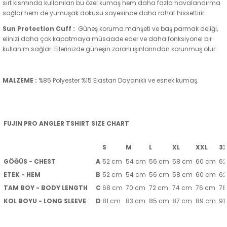
sırt kısmında kullanılan bu özel kumaş hem daha fazla havalandırma
sağlar hem de yumuşak dokusu sayesinde daha rahat hissettirir.
Sun Protection Cuff :
Güneş koruma manşeti ve baş parmak deliği,
elinizi daha çok kapatmaya müsaade eder ve daha fonksiyonel bir
kullanım sağlar. Ellerinizde güneşin zararlı ışınlarından korunmuş olur.
MALZEME :
%85 Polyester %15 Elastan Dayanıklı ve esnek kumaş.
FUJIN PRO ANGLER TSHIRT SIZE CHART
S
M
L
XL
XXL
3X
GÖĞÜS - CHEST
A
52 cm
54 cm
56 cm
58 cm
60 cm
62
ETEK - HEM
B
52 cm
54 cm
56 cm
58 cm
60 cm
62
TAM BOY - BODY LENGTH
C
68 cm
70 cm
72 cm
74 cm
76 cm
78
KOL BOYU - LONG SLEEVE
D
81 cm
83 cm
85 cm
87 cm
89 cm
91