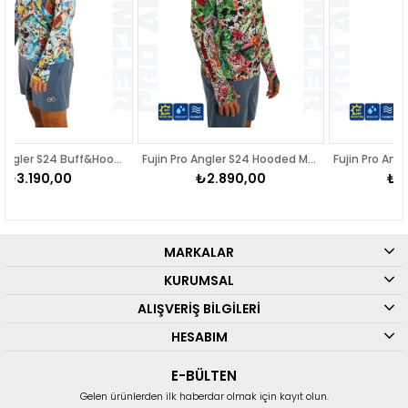
Fujin Pro Angler S24 Buff&Hoodie Makai Orange
Fujin Pro Angler S24 Hooded Makai Green Red
Fujin Pro Angler S24 Hooded Izohips Green
₺2.890,00
₺2.890,00
MARKALAR
KURUMSAL
ALIŞVERİŞ BİLGİLERİ
HESABIM
E-BÜLTEN
Gelen ürünlerden ilk haberdar olmak için kayıt olun.