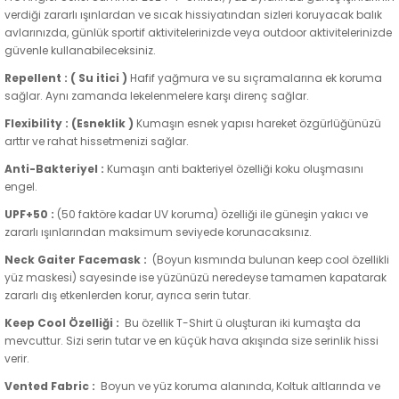
verdiği zararlı ışınlardan ve sıcak hissiyatından sizleri koruyacak balık
avlarınızda, günlük sportif aktivitelerinizde veya outdoor aktivitelerinizde
güvenle kullanabileceksiniz.
Repellent :
( Su itici )
Hafif yağmura ve su sıçramalarına ek koruma
sağlar. Aynı zamanda lekelenmelere karşı direnç sağlar.
Flexibility :
(
Esneklik )
Kumaşın esnek yapısı hareket özgürlüğünüzü
arttır ve rahat hissetmenizi sağlar.
Anti-Bakteriyel :
Kumaşın anti bakteriyel özelliği koku oluşmasını
engel.
UPF+50
:
(50 faktöre kadar UV koruma) özelliği ile güneşin yakıcı ve
zararlı ışınlarından maksimum seviyede korunacaksınız.
Neck Gaiter Facemask :
(Boyun kısmında bulunan keep cool özellikli
yüz maskesi) sayesinde ise yüzünüzü neredeyse tamamen kapatarak
zararlı dış etkenlerden korur, ayrıca serin tutar.
Keep Cool Özelliği :
Bu özellik T-Shirt ü oluşturan iki kumaşta da
mevcuttur. Sizi serin tutar ve en küçük hava akışında size serinlik hissi
verir.
Vented Fabric :
Boyun ve yüz koruma alanında, Koltuk altlarında ve