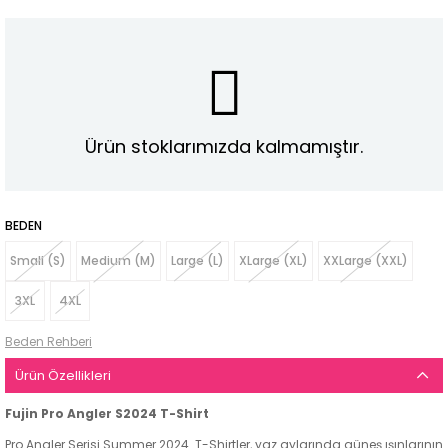
Ürün stoklarımızda kalmamıştır.
BEDEN
Small (S)
Medium (M)
Large (L)
XLarge (XL)
XXLarge (XXL)
3XL
4XL
Beden Rehberi
Ürün Özellikleri
Fujin Pro Angler S2024 T-Shirt
Pro Angler Serisi Summer 2024 T-Shirtler, yaz aylarında güneş ışınlarının