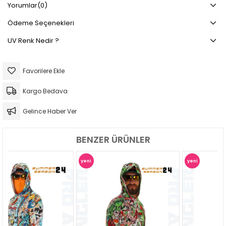
Yorumlar
(0)
Ödeme Seçenekleri
UV Renk Nedir ?
Favorilere Ekle
Kargo Bedava
Gelince Haber Ver
BENZER ÜRÜNLER
yeni
yeni
ürün
ürün