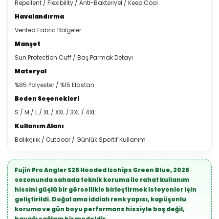
Repellent / Flexibility / Anti-Bakteriyel / Keep Cool
Havalandırma
Vented Fabric Bölgeler
Manşet
Sun Protection Cuff / Baş Parmak Detayı
Materyal
%85 Polyester / %15 Elastan
Beden Seçenekleri
S / M / L / XL / XXL / 3XL / 4XL
Kullanım Alanı
Balıkçılık / Outdoor / Günlük Sportif Kullanım
Fujin Pro Angler S26 Hooded Izohips Green Blue, 2026
sezonunda sahada teknik koruma ile rahat kullanım
hissini güçlü bir görsellikle birleştirmek isteyenler için
geliştirildi. Doğal ama iddialı renk yapısı, kapüşonlu
koruma ve gün boyu performans hissiyle boş değil,
bayağı sağlam bir modeldir.