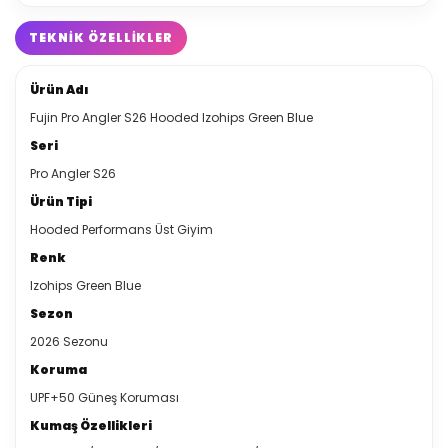
TEKNIK ÖZELLIKLER
Ürün Adı
Fujin Pro Angler S26 Hooded Izohips Green Blue
Seri
Pro Angler S26
Ürün Tipi
Hooded Performans Üst Giyim
Renk
Izohips Green Blue
Sezon
2026 Sezonu
Koruma
UPF+50 Güneş Koruması
Kumaş Özellikleri