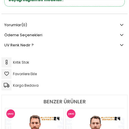
Yorumlar
(0)
Ödeme Seçenekleri
UV Renk Nedir ?
Kritik Stok
Favorilere Ekle
Kargo Bedava
BENZER ÜRÜNLER
yeni
yeni
ye
ürün
ürün
ür