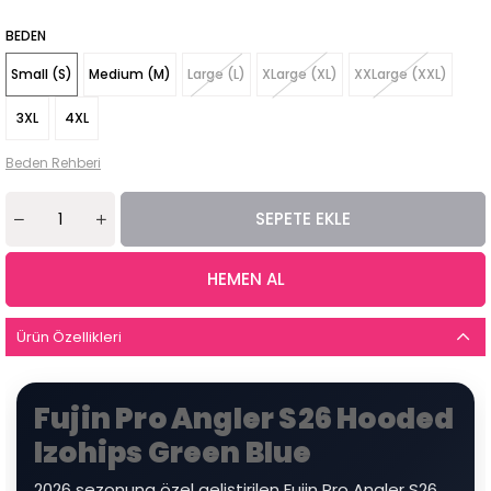
BEDEN
Small (S)
Medium (M)
Large (L)
XLarge (XL)
XXLarge (XXL)
3XL
4XL
Beden Rehberi
Ürün Özellikleri
Fujin Pro Angler S26 Hooded
Izohips Green Blue
2026 sezonuna özel geliştirilen Fujin Pro Angler S26