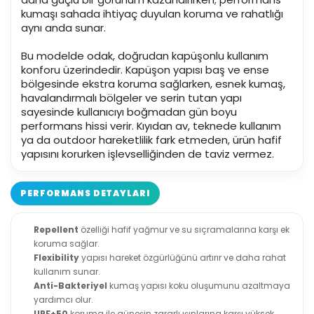
kumaşı sahada ihtiyaç duyulan koruma ve rahatlığı
aynı anda sunar.
Bu modelde odak, doğrudan kapüşonlu kullanım
konforu üzerindedir. Kapüşon yapısı baş ve ense
bölgesinde ekstra koruma sağlarken, esnek kumaş,
havalandırmalı bölgeler ve serin tutan yapı
sayesinde kullanıcıyı boğmadan gün boyu
performans hissi verir. Kıyıdan av, teknede kullanım
ya da outdoor hareketlilik fark etmeden, ürün hafif
yapısını korurken işlevselliğinden de taviz vermez.
PERFORMANS DETAYLARI
Repellent
özelliği hafif yağmur ve su sıçramalarına karşı ek
koruma sağlar.
Flexibility
yapısı hareket özgürlüğünü artırır ve daha rahat
kullanım sunar.
Anti-Bakteriyel
kumaş yapısı koku oluşumunu azaltmaya
yardımcı olur.
UPF+50
koruma ile güneşin zararlı ışınlarına karşı yüksek