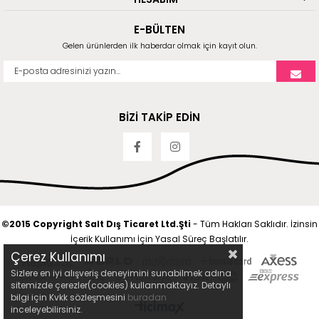
E-BÜLTEN
Gelen ürünlerden ilk haberdar olmak için kayıt olun.
BİZİ TAKİP EDİN
©2015 Copyright Salt Dış Ticaret Ltd.Şti
- Tüm Hakları Saklıdır. İzinsin
İçerik Kullanımı İçin Yasal Süreç Başlatılır.
Çerez Kullanımı
Sizlere en iyi alışveriş deneyimini sunabilmek adına
sitemizde çerezler(cookies) kullanmaktayız. Detaylı
bilgi için Kvkk sözleşmesini
buradan
inceleyebilirsiniz.