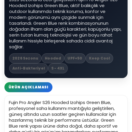
Hooded Izohips Green Blue, aktif balıkçılık ve
outdoor kullanımda teknik koruma, konfor ve
modern görünümü aynı çizgide sunmak için
tasarlandı. Green Blue renk kombinasyonunun
doğadan ilham alan güçlü karakteri; kapüşonlu yapı,
serin tutan kumaş teknolojisi ve gün boyu rahat
kullanım hissiyle birleşerek sahada ciddi avantaj
sağlar.
2026 Sezonu
Hooded
UPF+50
Keep Cool
Anti-Bakteriyel
S - 4XL
ÜRÜN AÇIKLAMASI
Fujin Pro Angler S26 Hooded Izohips Green Blue,
profesyonel saha kullanımı mantığıyla geliştirilen,
güneş altında uzun saatler geçiren kullanıcılar için
hazırlanmış teknik bir performans üstüdür. Green
Blue renk yapısı ürüne daha doğal, daha sportif ve
daha güçlü bir görünüm kazandırırken; performans