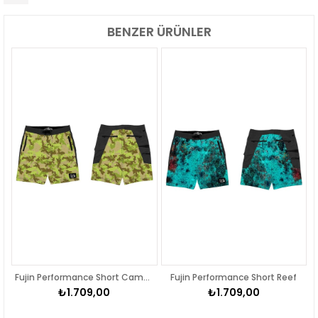
BENZER ÜRÜNLER
e Short Aqua Blue
Fujin Performance Short Camo Pistachio
Fujin Performance Short Reef
₺1.709,00
₺1.709,00