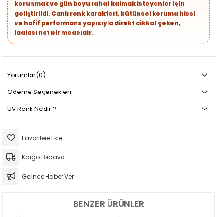
korunmak ve gün boyu rahat kalmak isteyenler için
geliştirildi. Canlı renk karakteri, bütünsel koruma hissi
ve hafif performans yapısıyla direkt dikkat çeken,
iddiası net bir modeldir.
Yorumlar
(0)
Ödeme Seçenekleri
UV Renk Nedir ?
Favorilere Ekle
Kargo Bedava
Gelince Haber Ver
BENZER ÜRÜNLER