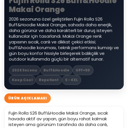
Fujin Rolla S26 Buff&Hoodie
Makai Orange
2026 sezonuna özel geliştirilen Fujin Rolla S26
Buff&Hoodie Makai Orange, sahada daha enerjik,
daha görünür ve daha karakterli bir duruş isteyen
kullanıcılar için tasarlandı. Makai Orange renk
yapısının sıcak, canlı ve dikkat çekici etkisi;
buff&hoodie koruması, teknik performans kumaşı ve
gün boyu konfor hissiyle birleşerek balıkçılık ve
outdoor kullanımda güçlü bir alternatif sunar.
2026 Sezonu
Buff&Hoodie
UPF+50
Keep Cool
Repellent
S - 4XL
ÜRÜN AÇIKLAMASI
Fujin Rolla S26 Buff&Hoodie Makai Orange, sıcak
havada aktif av yapan, gün boyu rahat kalmak
isteyen ama görünüm tarafında da daha canlı,