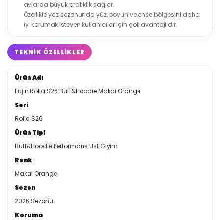
avlarda büyük pratiklik sağlar.
Özellikle yaz sezonunda yüz, boyun ve ense bölgesini daha
iyi korumak isteyen kullanıcılar için çok avantajlıdır.
TEKNIK ÖZELLIKLER
Ürün Adı
Fujin Rolla S26 Buff&Hoodie Makai Orange
Seri
Rolla S26
Ürün Tipi
Buff&Hoodie Performans Üst Giyim
Renk
Makai Orange
Sezon
2026 Sezonu
Koruma