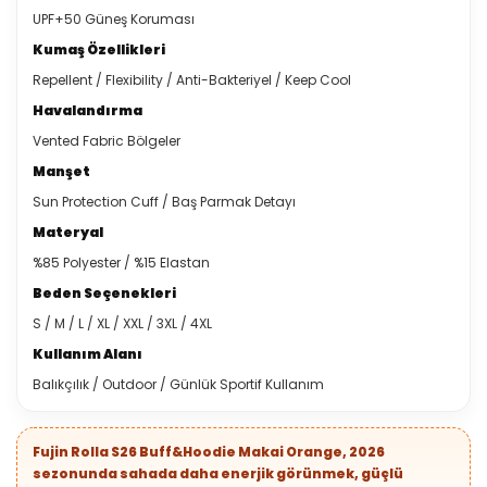
UPF+50 Güneş Koruması
Kumaş Özellikleri
Repellent / Flexibility / Anti-Bakteriyel / Keep Cool
Havalandırma
Vented Fabric Bölgeler
Manşet
Sun Protection Cuff / Baş Parmak Detayı
Materyal
%85 Polyester / %15 Elastan
Beden Seçenekleri
S / M / L / XL / XXL / 3XL / 4XL
Kullanım Alanı
Balıkçılık / Outdoor / Günlük Sportif Kullanım
Fujin Rolla S26 Buff&Hoodie Makai Orange, 2026
sezonunda sahada daha enerjik görünmek, güçlü